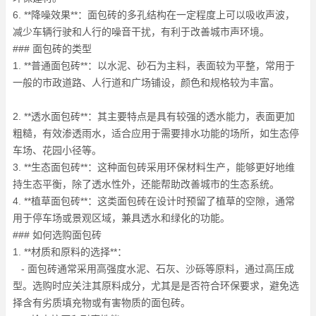
6. **降噪效果**：面包砖的多孔结构在一定程度上可以吸收声波，
减少车辆行驶和人行的噪音干扰，有利于改善城市声环境。
### 面包砖的类型
1. **普通面包砖**：以水泥、砂石为主料，表面较为平整，常用于
一般的市政道路、人行道和广场铺设，颜色和规格较为丰富。
2. **透水面包砖**：其主要特点是具有较强的透水能力，表面更加
粗糙，有效渗透雨水，适合应用于需要排水功能的场所，如生态停
车场、花园小径等。
3. **生态面包砖**：这种面包砖采用环保材料生产，能够更好地维
持生态平衡，除了透水性外，还能帮助改善城市的生态系统。
4. **植草面包砖**：这类面包砖在设计时预留了植草的空隙，通常
用于停车场或景观区域，兼具透水和绿化的功能。
### 如何选购面包砖
1. **材质和原料的选择**：
- 面包砖通常采用高强度水泥、石灰、沙砾等原料，通过高压成
型。选购时应关注其原料成分，尤其是是否符合环保要求，避免选
择含有劣质填充物或有害物质的面包砖。