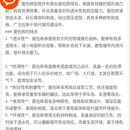
面铺设。面包砖因其外形类似面包而得名，表面有轻微的弧形或凸
起，具有防滑效果，并且具备良好的透水性和抗压能力。面包砖通
常由水泥、砂石等原料制成，经过高压成型，具有多种颜色和规
格，广泛应用于现代城市建设中。
### 面包砖的特点
1. **透水性**：面包砖表面有较大的空隙或微孔结构，能够有效渗
透雨水，减少地面积水现象，帮助补充地下水源，避免城市内涝问
题，提升排水能力。
2. **防滑性**：面包砖表面略有弧度或凹凸设计，具备一定的防滑
功能，适合用于行人较多的地方，如广场、人行道，尤其在雨雪天
气下，能增加安全性。
3. **耐压性和耐磨性**：面包砖采用高压成型工艺，抗压强度较
高，能够承受重型车辆的碾压，因此常用于停车场、车道等场合。
4. **美观性**：面包砖具有多种颜色、规格和纹理设计，铺设后能
形成整齐、美观的地面，适合用于景观装饰和现代城市环境提升。
5. **环保性**：面包砖使用无机材料制成，具备良好的耐久性，同
时由于透水性，可以缓解城市热岛效应，改善生态环境，属于绿色
环保建材。