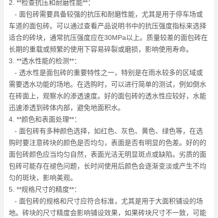
2. **检查抗压和耐磨性能**：
- 面包砖需要具备较强的抗压和耐磨性能，尤其是用于停车场或
车道的面包砖。可以通过查看产品说明书中的抗压强度指标来选择
适合的砖块，通常抗压强度应在30MPa以上。质量较差的面包砖在
长期的重载或频繁的使用下容易碎裂或磨损，影响使用寿命。
3. **透水性能的检测**：
- 透水性是面包砖的重要特性之一，特别是在雨水较多的区域或
需要透水功能的场地。在选购时，可以进行简单的测试，例如倒水
在砖面上，观察水的渗透速度。好的面包砖的透水性应较好，水能
迅速渗透到砖体内部，避免地面积水。
4. **颜色和表面处理**：
- 面包砖有多种颜色选择，如红色、灰色、黄色、绿色等，在选
购时要注意砖块的颜色是否均匀，表面是否有明显的色差。好的的
面包砖颜色应当均匀自然，表面光洁无明显斑点或缺陷。劣质的面
包砖可能存在褪色问题，长时间使用后颜色会逐渐变淡或产生不均
匀的斑块，影响美观。
5. **规格尺寸的精度**：
- 面包砖的规格和尺寸应符合标准，尤其是用于大面积铺设的场
地。砖块的尺寸精度会影响铺设效果，如果砖块尺寸不一致，可能