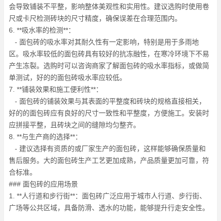
会导致铺装不平整，影响整体美观性和实用性。建议选购时使用卷
尺或卡尺检测砖块的尺寸精度，确保误差在合理范围内。
6. **吸水率的检测**：
- 面包砖的吸水率对其耐久性有一定影响，特别是用于多雨地
区。吸水率较低的面包砖具有较好的抗冻融性，在寒冷环境下不易
产生冻裂。选购时可以咨询商家了解面包砖的吸水率指标，或做简
单测试，好的的面包砖吸水率应较低。
7. **铺装效果和施工便利性**：
- 面包砖的铺装效果与其表面的平整度和砖块的规格直接相关，
好的的面包砖应有良好的尺寸一致性和平整度，方便施工。安装时
应拼接平整，且砖块之间的缝隙均匀整齐。
8. **与生产商的选择**：
- 建议选择有资质的或厂家生产的面包砖，这样能够确保质量和
售后服务。大的面包砖生产工艺更加成熟，产品质量更加可靠，符
合标准。
### 面包砖的应用场景
1. **人行道和步行街**：面包砖广泛应用于城市人行道、步行街、
广场等公共区域，具备防滑、透水的功能，能够提升行走安全性。