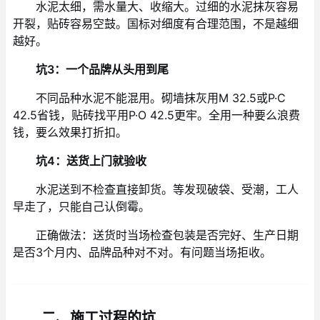
水泥太细，需水量大、收缩大。过细的水泥抹灰容易
开裂，贴砖容易空鼓。国标对细度有合理范围，不是越细
越好。
坑3：一个品牌从头用到尾
不同品种水泥不能混用。砌墙抹灰用M 32.5或P·C
42.5省钱，贴砖找平用P·O 42.5更牢。全用一种要么浪费
钱，要么效果打折扣。
坑4：送货上门就验收
水泥送到不检查直接卸货。等发现破袋、受潮，工人
早走了，只能自己认倒霉。
正确做法：送货时当场检查包装是否完好、生产日期
是否3个月内、品牌品种对不对。有问题当场拒收。
二、施工过程的坑