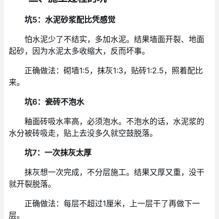
坑5：水泥砂浆配比凭感觉
怕水泥少了不结实，多加水泥。结果墙面开裂、地面
起砂，因为水泥太多收缩大，反而坏事。
正确做法：砌墙1:5，抹灰1:3，贴砖1:2.5，照着配比
来。
坑6：瓷砖不泡水
釉面砖吸水率高，必须泡水。不泡水的话，水泥浆的
水分被砖吸走，贴上去没多久就空鼓脱落。
坑7：一次抹灰太厚
抹灰想一次完成，不分层施工。结果又厚又重，没干
就开裂脱落。
正确做法：每层不超过1厘米，上一层干了再做下一
层。