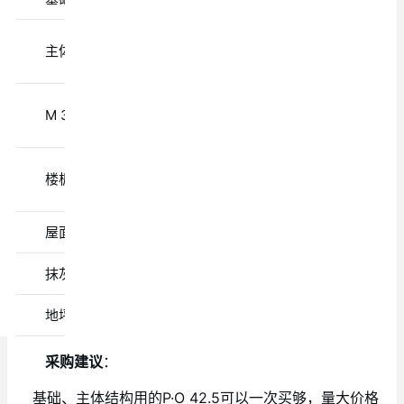
主体施工前
P·O 42.5
10-15吨
成后
一层砌体
M 32.5
8-10吨
完成后
楼板施工前
P·O 42.5
5-8吨
成后
屋面施工前
P·O 42.5
3-5吨
抹灰施工前
M 32.5
5-8吨
地坪院坝前
P·O 42.5
5-8吨
采购建议
：
基础、主体结构用的P·O 42.5可以一次买够，量大价格