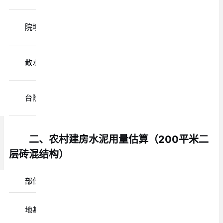
C20或
院坝地坪
P·O 42.5
C25混凝土
C15或C20
散水
P·O 42.5
混凝土
C20或
台阶、坡道
P·O 42.5
C25混凝土
二、农村建房水泥用量估算（200平米二
层砖混结构）
部位
水泥用量
水泥品种
地基基础
8-10吨
P·O 42.5
深1