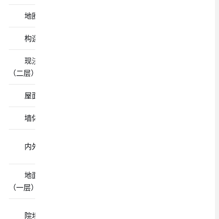
地圈梁
2-3吨
P·O 42.5
构造柱
2-3吨
P·O 42.5
现浇楼板
5-7吨
P·O 42.5
（二层）
屋面
3-4吨
P·O 42.5
墙体砌筑
5-7吨
M 32.5
内外墙抹灰
4-6吨
M 32.5
50
地面找平
2-3吨
P·O 42.5
（一层）
院坝、散水
3-5吨
P·O 42.5