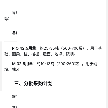
㎡
零星（台阶
1-2吨
P·O 42.5
等）
总计
35-50吨
—
10
P·O 42.5用量
：约25-35吨（500-700袋），用于基
础、圈梁、柱、楼板、屋面、地坪、院坝。
M 32.5用量
：约10-13吨（200-260袋），用于砌
墙、抹灰。
三、分批采购计划
施工阶段
采购品种
采购量
基础施工前
P·O 42.5
10-12吨