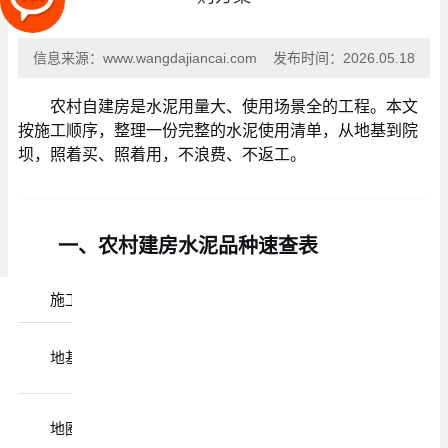
信息来源：
www.wangdajiancai.com
发布时间：
2026.05.18
农村自建房是水泥用量大、使用场景全的工程。本文
按施工顺序，整理一份完整的水泥使用清单，从地基到院
坝，照着买、照着用，不浪费、不返工。
一、农村建房水泥品种速查表
施工部位
推荐水泥
强度要求
C25混凝
地基基础
P·O 42.5
土
C25混凝
地圈梁
P·O 42.5
土