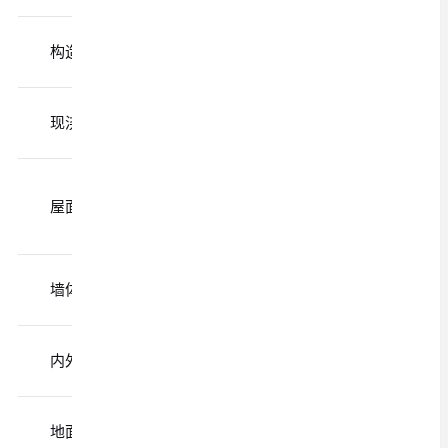
C25混凝
构造柱
P·O 42.5
土
C25或
现浇楼板
P·O 42.5
C30混凝土
C25或
屋面
P·O 42.5
C30混凝土
（抗渗）
M 32.5或
M7.5或
墙体砌筑
P·C 42.5
M10砂浆
M 32.5或
内外墙抹灰
M10砂浆
P·C 42.5
C20混凝
地面找平
P·O 42.5
土