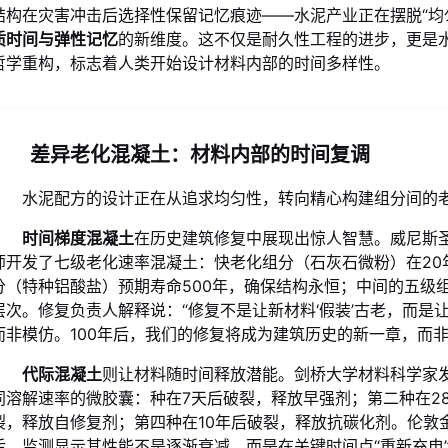
结构在灾害冲击后选择性保留记忆痕迹——水泥产业正在摆脱“均
质时间与弹性记忆
的新维度。这不仅是耐久性工程的进步，更是
哲学重构，标志着人类开始设计材料内部的时间多样性。
差异老化混凝土：材料内部的时间复调
水泥配方的设计正在从追求均匀性，转向精心构建组分间的
时间梯度混凝土
在历史建筑修复中展现出惊人智慧。威尼斯
师开发了七级老化速率混凝土：快老化组分（石灰石微粉）在20
分（特种铝酸盐）预期寿命500年，确保结构永恒；中间的五级
层次。修复负责人解释说：“修复不是让新材料‘假装’古老，而
而非模仿。100年后，我们的修复将成为建筑历史的新一章，而非
代际混凝土
则让材料随时间释放潜能。剑桥大学材料科学家发
同溶解速率的微胶囊：种在7天后破裂，释放早强剂；第二种在2
裂，释放自修复剂；第四种在10年后破裂，释放抗碳化剂。伦敦
后，监测显示其性能不是逐渐衰减，而是在关键时间点“重新充电