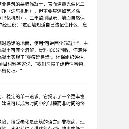
商业建筑的幕墙混凝土，表面涂覆光催化二
即净（遗忘机制）；但重要痕迹如艺术涂
（记忆机制）。三年监测显示，墙面自然保
护经理说：“这面墙知道自己该记住什么、忘
时场馆的地面，使用“可逆固化混凝土”：主
凝土可完全溶解，骨料100%回收，溶液经
凝土实现了“零痕迹建造”。环保组织评估，
项目材料学家说：“我们习惯了建造性事物，
留负担。”
匀、稳定的单一追求。它揭示了一个更丰富
，建造可以成为时间中的过程而非时间的终
缺陷，接受老化是建筑的语言而非疾病，理
样性，水泥获得了讲述复杂时间故事的能力