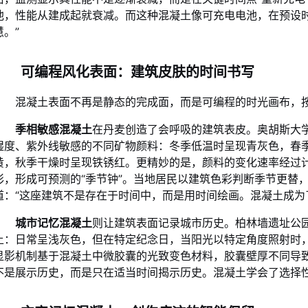
池，性能从建成起就衰减。而这种混凝土像可充电电池，在预设
慧。”
可编程风化表面：建筑皮肤的时间书写
混凝土表面不再是静态的完成面，而是可编程的时光画布，
季相敏感混凝土
在丹麦创造了会呼吸的建筑表皮。奥胡斯大
湿度、紫外线敏感的不同矿物颜料：冬季低温时呈现青灰色，春
黄，秋季干燥时呈现铁锈红。更精妙的是，颜料的变化速率经过
彩，形成可预测的“季节钟”。当地居民以建筑色彩判断季节更替，
道：“这座建筑不是存在于时间中，而是用时间绘画。混凝土成为
城市记忆混凝土
则让建筑表面记录城市历史。柏林墙遗址公园
土：日常呈浅灰色，但在特定纪念日，当阳光以特定角度照射时
显影机制基于混凝土中微胶囊的光致变色材料，胶囊壁厚不同导致
不是展示历史，而是只在适当时间揭示历史。混凝土学会了选择性