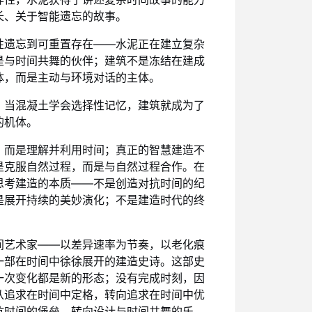
长、关于智能遗忘的故事。
性遗忘到可重置存在——水泥正在建立复杂
是与时间共舞的伙伴；建筑不是冻结在建成
体，而是主动与环境对话的主体。
；当混凝土学会选择性记忆，建筑就成为了
的机体。
，而是理解并利用时间；真正的智慧建造不
是克服自然过程，而是与自然过程合作。在
思考建造的本质——不是创造对抗时间的纪
是展开持续的美妙演化；不是建造时代的终
间艺术家——以差异速率为节奏，以老化痕
一部在时间中徐徐展开的建造史诗。这部史
一次变化都是新的形态；没有完成时刻，因
从追求在时间中定格，转向追求在时间中优
抗时间的堡垒，转向设计与时间共舞的乐