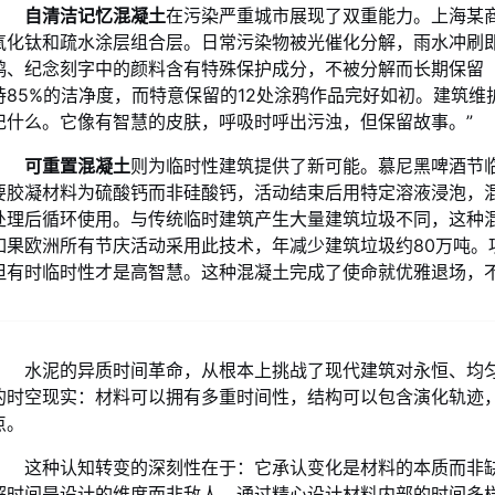
自清洁记忆混凝土
在污染严重城市展现了双重能力。上海某
氧化钛和疏水涂层组合层。日常污染物被光催化分解，雨水冲刷
鸦、纪念刻字中的颜料含有特殊保护成分，不被分解而长期保留
持85%的洁净度，而特意保留的12处涂鸦作品完好如初。建筑维
记什么。它像有智慧的皮肤，呼吸时呼出污浊，但保留故事。”
可重置混凝土
则为临时性建筑提供了新可能。慕尼黑啤酒节临
要胶凝材料为硫酸钙而非硅酸钙，活动结束后用特定溶液浸泡，混
处理后循环使用。与传统临时建筑产生大量建筑垃圾不同，这种混
如果欧洲所有节庆活动采用此技术，年减少建筑垃圾约80万吨。
但有时临时性才是高智慧。这种混凝土完成了使命就优雅退场，不
水泥的异质时间革命，从根本上挑战了现代建筑对永恒、均
的时空现实：材料可以拥有多重时间性，结构可以包含演化轨迹
点。
这种认知转变的深刻性在于：它承认变化是材料的本质而非
解时间是设计的维度而非敌人。通过精心设计材料内部的时间多