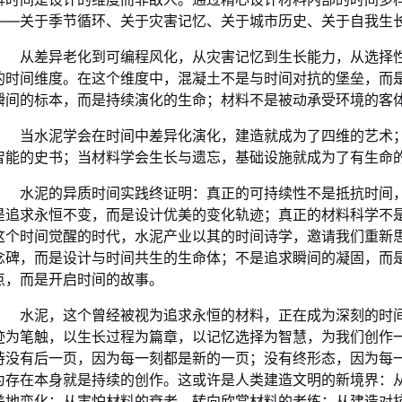
——关于季节循环、关于灾害记忆、关于城市历史、关于自我生
从差异老化到可编程风化，从灾害记忆到生长能力，从选择
的时间维度。在这个维度中，混凝土不是与时间对抗的堡垒，而
瞬间的标本，而是持续演化的生命；材料不是被动承受环境的客
当水泥学会在时间中差异化演化，建造就成为了四维的艺术
智能的史书；当材料学会生长与遗忘，基础设施就成为了有生命
水泥的异质时间实践终证明：真正的可持续性不是抵抗时间
是追求永恒不变，而是设计优美的变化轨迹；真正的材料科学不
这个时间觉醒的时代，水泥产业以其的时间诗学，邀请我们重新
念碑，而是设计与时间共生的生命体；不是追求瞬间的凝固，而
点，而是开启时间的故事。
水泥，这个曾经被视为追求永恒的材料，正在成为深刻的时
迹为笔触，以生长过程为篇章，以记忆选择为智慧，为我们创作
诗没有后一页，因为每一刻都是新的一页；没有终形态，因为每
为存在本身就是持续的创作。这或许是人类建造文明的新境界：
美地变化；从害怕材料的衰老，转向欣赏材料的老练；从建造对