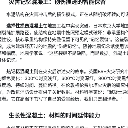
灾害记忆混凝土：创伤痕迹的智能保留
水泥结构在灾害冲击后的损伤模式，正在从随机破坏转向可
选择性损伤混凝土
在地震工程中实现突破。日本东京大学地震
制裂缝扩展路径，使结构在地震中按照预定模式破坏：非承重构
塑性铰，核心承重结构保持完整但留下可见的“记忆裂缝”。这些
脂，成为建筑经历过的地震的“伤疤记忆”。阪神地震纪念馆使用该
率和幅度。地震学家说：“这些裂缝不是缺陷，而是数据。混凝土
身体记忆。”
热记忆混凝土
则在火灾后讲述火的故事。英国BRE火灾研究
的颜色变化：300℃时变浅红，600℃时变深红，900℃时变
温度场、持续时间、蔓延路径。在伦敦格伦费尔塔火灾后的研究
程，为改进消防设计提供了关键数据。材料科学家说：“混凝土通
证者。它在高温下书写了自己的受害经历，我们只是翻译者。”
生长性混凝土：材料的时间延伸能力