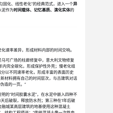
匀固化、线性老化”的经典范式，进入一个
异
水泥作为
时间载体、记忆基质、演化实体
的
老化速率差异，形成材料内部的时间交响。
圣马可广场的柱廊修复中，意大利文物修复
年内完全碳化，形成保护性外壳；慢老化组
组分以不同速率老化，形成丰富的表面历史
是让新材料拥有自己的时间层次，与古建筑对话
伪造的一页。”
明的“时间胶囊水泥”，在水泥中嵌入四种不
8天后破裂，释放防水剂；第三种在1年后破
金融城某高层建筑的地基使用这种混凝土
”。结构工程师说：“传统混凝土像一次性电