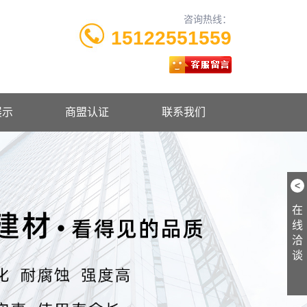
咨询热线：
15122551559
展示
商盟认证
联系我们
<
在
线
洽
谈