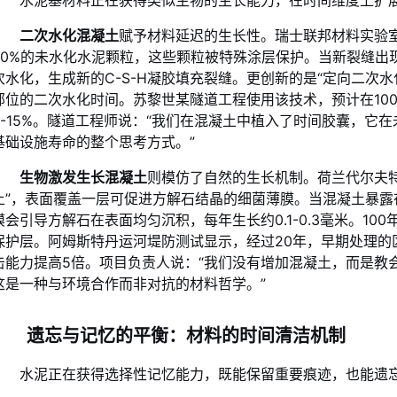
水泥基材料正在获得类似生物的生长能力，在时间维度上扩
二次水化混凝土
赋予材料延迟的生长性。瑞士联邦材料实验室
30%的未水化水泥颗粒，这些颗粒被特殊涂层保护。当新裂缝出
次水化，生成新的C-S-H凝胶填充裂缝。更创新的是“定向二次
部位的二次水化时间。苏黎世某隧道工程使用该技术，预计在10
8-15%。隧道工程师说：“我们在混凝土中植入了时间胶囊，它
基础设施寿命的整个思考方式。”
生物激发生长混凝土
则模仿了自然的生长机制。荷兰代尔夫
土”，表面覆盖一层可促进方解石结晶的细菌薄膜。当混凝土暴露
膜会引导方解石在表面均匀沉积，每年生长约0.1-0.3毫米。1
保护层。阿姆斯特丹运河堤防测试显示，经过20年，早期处理的
击能力提高5倍。项目负责人说：“我们没有增加混凝土，而是教
这是一种与环境合作而非对抗的材料哲学。”
遗忘与记忆的平衡：材料的时间清洁机制
水泥正在获得选择性记忆能力，既能保留重要痕迹，也能遗